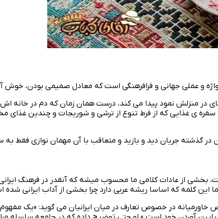
 در منزلش نمود پیدا می‌ کند، درست همان زمان که دم در خانه‌‌ اش ب
و سفره‌ ی غذایی که از فرط تنوع از ترشی و شوریجات و چندین غذای مخت
 در گذشته جریان دید و بازید و متعاقب با آن مهمان نوازی فقط به سن
 بخشی از عادات کلامی ما محسوب میشه که آنقدر در فرهنگ ایرانی جا با
ما این کلمه که اساسا ریشه عربی دارد چرا بخشی از آداب ایرانی شده 
 خاورمیانه در خصوص تعارف در میان ایرانیان می گوید: «یک مفهوم ک
یین آوردن خود است.» او حتی توضیح داده که در جامعه سلسله مراتبی م