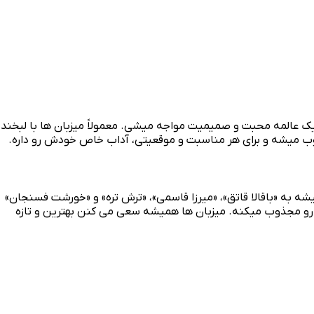
 یک عالمه محبت و صمیمیت مواجه میشی. معمولاً میزبان‌ ها با لبخند
سوب میشه و برای هر مناسبت و موقعیتی، آداب خاص خودش رو داره.
ه به «باقالا قاتق»، «میرزا قاسمی»، «ترش‌ تره» و «خورشت فسنجان»
و مجذوب میکنه. میزبان‌ ها همیشه سعی می‌ کنن بهترین و تازه‌