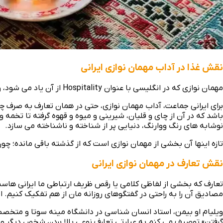
نقش غذا در آداب مهمان نوازی ایرانی
مهمان نوازی که در انگلیسی با عنوان Hospitality از آن یاد می‌ شود، واژه و عملی جهانی و فرافرهنگی است که معادل صمیمی بودن، خوش‌ آمدگویی کردن و کمک به دیگران قرار میگیرد.
برای ایرانی جماعت، آداب مهمان نوازی، حتی در همان تعارف به صرف چای
باشد که در آن از چای و قلیان، شیرینی و میوه و قهوه گرفته تا تخمه 
نوشابه‌ های رنگ ووارنگ، دنیایی پر از شناخته و ناشناخته می‌ سازد.
تازه اینها آن بخشی از مهمان نوازی است که از گذشته باقی مانده؛ چون
نقش تعارف در مهمان نوازی ایرانی
تعارف که بخشی از لفاظی کلامی یا رقص ظریف ارتباطی ما ایرانی‌ هاست،
مصادیق آن را به راحتی در گفتگوهای روزانه‌ مان از هم تفکیک کنیم. ا
ویلیام او بیمن، استاد انسان شناسی در دانشگاه مینه سوتا و متخصص
گرفتن» توصیف می‌ کنم به عبارتی تعارف نوعی بالا بردن شخص دیگر و پا