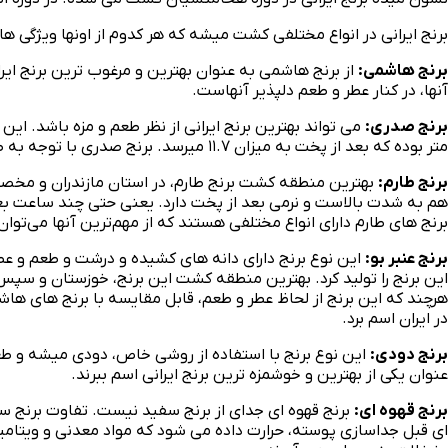
برنج ایرانی در انواع مختلفی کشت میشه که هر کدوم از اونها ویژگی های 
برنج هاشمی
:
از برنج هاشمی به عنوان بهترین و مرغوب ترین برنج ایر
آنها، در کنار عطر و طعم دلپذیر آنهاست.
برنج صدری
:
متر بوده که بعد از پخت به میزان ۱۱.۷ میرسد. برنج صدری با توجه به طعم و مزه فوق العاده، قد کشیدن و نحوه پخت به عنوان یک برنج مجلسی برای پذیرای از مهمانان مورد استفاده قرار می گیرد.
برنج طارم
:
بهترین منطقه کشت برنج طارم، در استان مازندران و مخصوصا
هم به شدت بالاست و نرمی بعد از پخت دارد. یعنی حتی چند ساعت ب
برنج‌ های طارم دارای انواع مختلفی هستند که از مهم‌ترین آنها می‌توان
برنج عنبر بو
:
این نوع برنج دارای دانه های کشیده و درشت و طعم و عط
این برنج را تولید کرد. بهترین منطقه کشت این برنج، خوزستان و سپس
هرچند که این برنج از لحاظ عطر و طعم، قابل مقایسه با برنج‌ های هاش
در ایران اسم برد.
برنج دودی
:
این نوع برنج با استفاده از روشی خاص، دودی میشه و ط
عنوان یکی از بهترین و خوشمزه‌ ترین برنج ایرانی اسم ببرند.
برنج قهوه ای
:
برنج قهوه ای جدای از برنج سفید نیست. تفاوت برنج سف
ای قبل جداسازی پوسته، حرارت داده می شود که مواد معدنی و ویتامین 